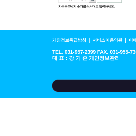
음
로
자동등록방지 숫자를 순서대로 입력하세요.
성
고
듣
침
기
개인정보취급방침
서비스이용약관
이
TEL. 031-957-2399 FAX. 031-9
대 표 : 강 기 준 개인정보관리