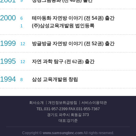
성경그림동화 (전 48권) 출간
9
2000
테마동화 자연방 이야기 (전 54권) 출간
6
(주)삼성교육개발원 법인등록
1
1999
방글방글 자연방 이야기 (전 52권) 출간
12
1995
자연 과학 탐구 (전 62권) 출간
12
1994
삼성 교육개발원 창립
8
회사소개
개인정보취급방침
서비스이용약관
TEL.031-957-2399 FAX.031-955-7367
경기도 파주시 회동길 373
대표:강기준
Copyright ©
www.samsungbnc.com
All rights reserved.