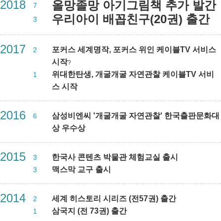
2018
올망졸망 아기그림책 추가 발간
7
우리아이 배꼽친구(20권) 출간
3
2017
포커스 세계명작, 포커스 위인 케이블TV 서비스
2
시작
?
위대한탄생, 개굴개굴 자연관찰 케이블TV 서비
1
스 시작
2016
삼성비엔씨 '개굴개굴 자연관찰' 한국출판문화대
6
상 우수상
2015
한국사 콘텐츠 박물관 체험교실 출시
3
맥스막 교구 출시
3
2014
세계 히스토리 시리즈 (전57권) 출간
2
삼국지 (전 73권) 출간
1