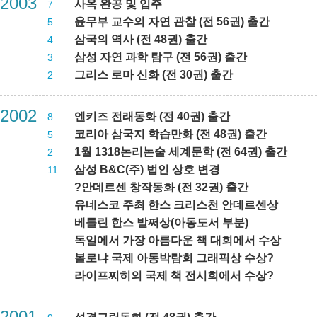
2003
사옥 완공 및 입주
7
윤무부 교수의 자연 관찰 (전 56권) 출간
5
삼국의 역사 (전 48권) 출간
4
삼성 자연 과학 탐구 (전 56권) 출간
3
그리스 로마 신화 (전 30권) 출간
2
2002
엔키즈 전래동화 (전 40권) 출간
8
코리아 삼국지 학습만화 (전 48권) 출간
5
1월 1318논리논술 세계문학 (전 64권) 출간
2
삼성 B&C(주) 법인 상호 변경
11
?안데르센 창작동화 (전 32권) 출간
유네스코 주최 한스 크리스천 안데르센상
베를린 한스 발쩌상(아동도서 부분)
독일에서 가장 아름다운 책 대회에서 수상
볼로냐 국제 아동박람회 그래픽상 수상?
라이프찌히의 국제 책 전시회에서 수상?
2001