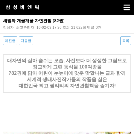
새밀화 개굴개굴 자연관찰 [82권]
작성자
최고관리자
16-02-03 17:36
조회
21,622회
댓글
0건
이전글
다음글
목록
본문
대자연의 살아 숨쉬는 모습, 사진보다 더 생생한 그림으로
정교하게 그린 동식물 100여종을
?
82권에 담아
어린이 눈높이에 맞춘
맛깔나는 글과 함께
세계적 생태사진작가들의 작품을 실은
대한민국 최고 퀄리티의 자연
관찰책을 즐기자!