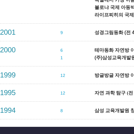
볼로냐 국제 아동
라이프찌히의 국제
2001
성경그림동화 (전 4
9
2000
테마동화 자연방 이야
6
(주)삼성교육개발
1
1999
방글방글 자연방 이야
12
1995
자연 과학 탐구 (전 
12
1994
삼성 교육개발원 
8