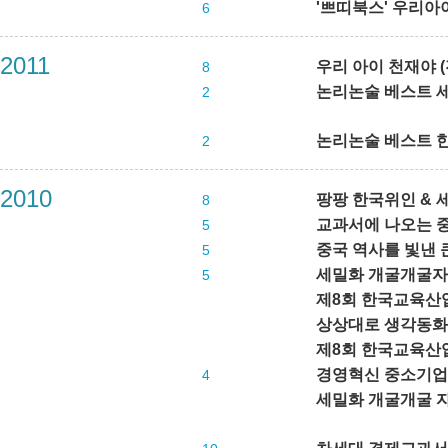
'쁘띠북스' 우리아이
6
2011
우리 아이 천재야 (
8
논리논술 베스트 세계
2
논리논술 베스트 한국
2
2010
팡팡 한국위인 & 세
8
교과서에 나오는 중국
5
중국 역사를 빛낸 큰
5
세밀화 개굴개굴
5
제8회 한국교육산
상상대로 생각동화
제8회 한국교육산
경영혁신 중소기
4
세밀화 개굴개굴 자연