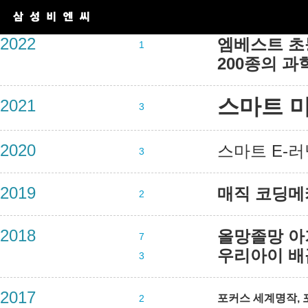
2022
엠베스트 초
1
200종의 과
스마트 
2021
3
2020
스마트 E-
3
2019
매직 코딩메
2
2018
올망졸망 아
7
우리아이 배
3
2017
포커스 세계명작, 
2