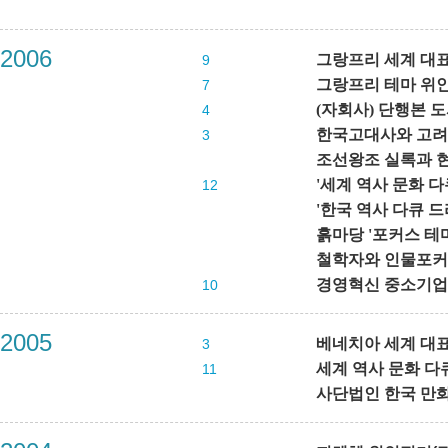
2006
그랑프리 세계 대표
9
그랑프리 테마 위인(
7
(자회사) 단행본 
4
한국고대사와 고려실
3
조선왕조 실록과 현대
'세계 역사 문화 다
12
'한국 역사 다큐 드
흙마당 '포커스 테마
철학자와 인물포커스 
경영혁신 중소기업
10
2005
베네치아 세계 대표문
3
세계 역사 문화 다큐
11
사단법인 한국 만화