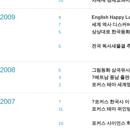
차세대 경제교과서 
10
2009
English Happy L
8
세계 역사 디스커버리
7
상상대로 한국동화 (
5
전국 독서새물결 
5
2008
그림동화 삼국유
5
?베트남 풍남 출판사
3
포커스 테마 세계명작
2
2007
?포커스 한국사 이야
7
포커스 테마 위인
11
포커스 사이언스 학습
10