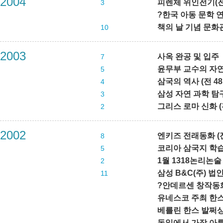
2004
피렌체 위인전기(전 
3
?
한국 아동 문학 
책의 날 기념 문화
10
2003
사옥 완공 및 입주
7
윤무부 교수의 자연 
5
삼국의 역사 (전 4
4
삼성 자연 과학 탐구
3
그리스 로마 신화 (
2
2002
엔키즈 전래동화 (전
8
코리아 삼국지 학습만
5
1월 1318논리논술
2
삼성 B&C(주) 법
11
?안데르센 창작동화 
유네스코 주최 한
베를린 한스 발쩌상
독일에서 가장 아