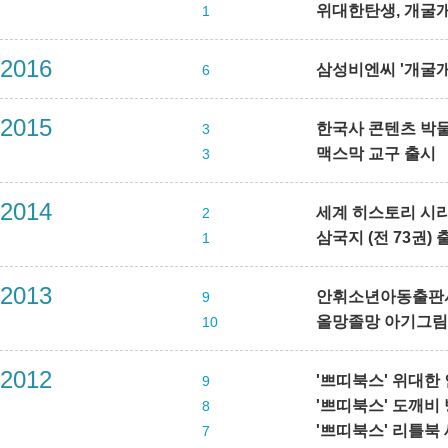
위대한탄생, 개굴개
1
2016
삼성비엔씨 '개굴
6
2015
한국사 콘텐츠 박
3
맥스막 교구 출시
3
2014
세계 히스토리 시리즈
2
삼국지 (전 73권) 
1
2013
안휘소년아동출판사
9
올망졸망 아기그림책 
10
2012
'쁘띠북스' 위대한 
9
'쁘띠북스' 도깨비 
8
'쁘띠북스' 리틀북 
7