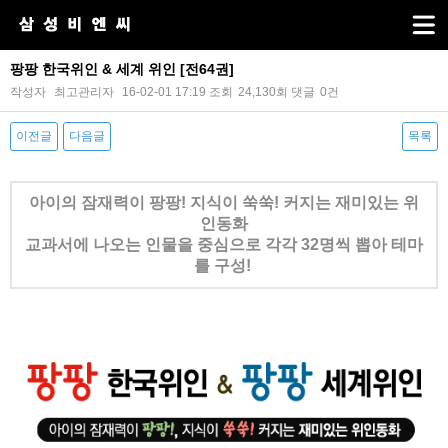
팡팡 한국위인 & 세계 위인 [전64권]
작성자
최고관리자
16-02-01 17:19
조회
24,130회
댓글
0건
이전글
다음글
목록
본문
아이의 잠재력이 팡팡! 지식이 쑥쑥! 커지는 재미있는 위
인동화
교과서에 나오는 인물을 중심으로 각각 32명씩 뽑아 테마
를 구성!