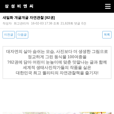
새밀화 개굴개굴 자연관찰 [82권]
작성자
최고관리자
16-02-03 17:36
조회
21,628회
댓글
0건
이전글
다음글
목록
본문
대자연의 살아 숨쉬는 모습, 사진보다 더 생생한 그림으로
정교하게 그린 동식물 100여종을
?
82권에 담아
어린이 눈높이에 맞춘
맛깔나는 글과 함께
세계적 생태사진작가들의 작품을 실은
대한민국 최고 퀄리티의 자연
관찰책을 즐기자!